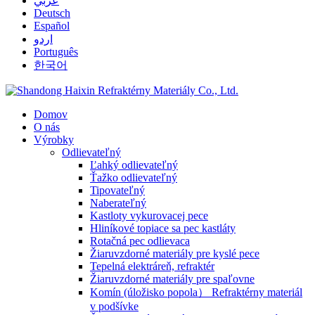
عربي
Deutsch
Español
اردو
Português
한국어
Domov
O nás
Výrobky
Odlievateľný
Ľahký odlievateľný
Ťažko odlievateľný
Tipovateľný
Naberateľný
Kastloty vykurovacej pece
Hliníkové topiace sa pec kastláty
Rotačná pec odlievaca
Žiaruvzdorné materiály pre kyslé pece
Tepelná elektráreň, refraktér
Žiaruvzdorné materiály pre spaľovne
Komín (úložisko popola） Refraktérny materiál
v podšívke