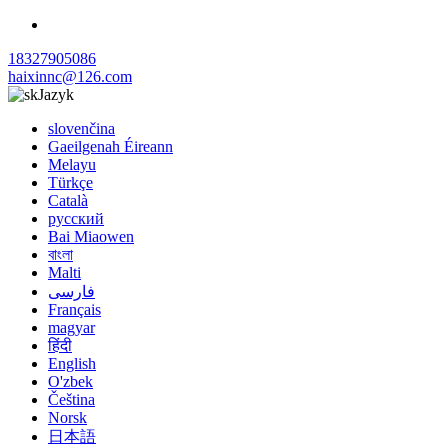
18327905086
haixinnc@126.com
Jazyk
slovenčina
Gaeilgenah Éireann
Melayu
Türkçe
Català
русский
Bai Miaowen
বাংলা
Malti
فارسی
Français
magyar
हिंदी
English
O'zbek
Čeština
Norsk
日本語