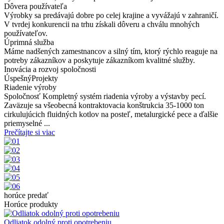
Dôvera používateľa
Výrobky sa predávajú dobre po celej krajine a vyvážajú v zahraničí.
V tvrdej konkurencii na trhu získali dôveru a chválu mnohých
používateľov.
Úprimná služba
Máme nadšených zamestnancov a silný tím, ktorý rýchlo reaguje na
potreby zákazníkov a poskytuje zákazníkom kvalitné služby.
Inovácia a rozvoj spoločnosti
Úspešný
Projekty
Riadenie výroby
Spoločnosť Kompletný systém riadenia výroby a výstavby pecí.
Zaväzuje sa všeobecná kontraktovacia konštrukcia 35-1000 ton
cirkulujúcich fluidných kotlov na posteľ, metalurgické pece a ďalšie
priemyselné ...
Prečítajte si viac
horúce predať
Horúce produkty
Odliatok odolný proti opotrebeniu