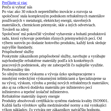
Prečítajte si viac
Prečo si vybrať nás
Po viac ako 30 rokoch nepretržitého inovácie a rozvoja sa
spoločnosť stala komplexným podnikom refraktérnych materiálov
používaných v metalurgii, elektrickej energii, stavebných
materiáloch, chemickom priemysle, skle a iných odvetviach.
Továreň na zdroj
Spoločnosť má pokročilé výrobné vybavenie a bohatú produktovú
radu, ktorá vyhovuje potrebám rôznych priemyselných pecí. Od
výberu surovín po dodanie hotového produktu, každý krok sleduje
najvyššie štandardy.
Prispôsobené služby
Poskytnite zákazníkom prispôsobené služby, navrhujte a vyrábajte
najvhodnejšie refraktérne materiály podľa ich konkrétnych
pracovných podmienok, aby ste zabezpečili čo najlepšie využitie.
Profesionálny tím
So silným tímom výskumu a vývoja úzko spolupracujeme s
mnohými vedeckými výskumnými inštitúciami a špecializujeme sa
na vývoj, výskum, výrobu a predaj nových refraktérnych materiálov,
ako aj na celkovú dodávku materiálu pre inžinierstvo pecí
inžinierstvo a tepelné izolačné inžinierstvo.
Refraktérne materiály úspory energie
Produkty absolvovali certifikáciu systému riadenia kvality ISO9001.
Každá šarža výrobkov spĺňa medzinárodné normy a má vynikajúci
výkon nákladov, čo vytvára pre zákazníkov najväčšiu hodnotu.