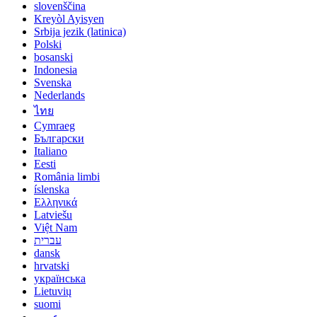
slovenščina
Kreyòl Ayisyen
Srbija jezik (latinica)
Polski
bosanski
Indonesia
Svenska
Nederlands
ไทย
Cymraeg
Български
Italiano
Eesti
România limbi
íslenska
Ελληνικά
Latviešu
Việt Nam
עברית
dansk
hrvatski
українська
Lietuvių
suomi