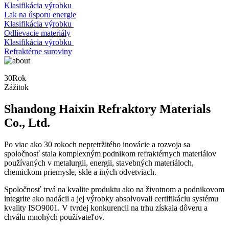
Klasifikácia výrobku
Lak na úsporu energie
Klasifikácia výrobku
Odlievacie materiály
Klasifikácia výrobku
Refraktérne suroviny
30
Rok
Zážitok
Shandong Haixin Refraktory Materials
Co., Ltd.
Po viac ako 30 rokoch nepretržitého inovácie a rozvoja sa
spoločnosť stala komplexným podnikom refraktérnych materiálov
používaných v metalurgii, energii, stavebných materiáloch,
chemickom priemysle, skle a iných odvetviach.
Spoločnosť trvá na kvalite produktu ako na životnom a podnikovom
integrite ako nadácii a jej výrobky absolvovali certifikáciu systému
kvality ISO9001. V tvrdej konkurencii na trhu získala dôveru a
chválu mnohých používateľov.