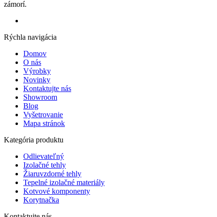
zámorí.
Rýchla navigácia
Domov
O nás
Výrobky
Novinky
Kontaktujte nás
Showroom
Blog
Vyšetrovanie
Mapa stránok
Kategória produktu
Odlievateľný
Izolačné tehly
Žiaruvzdorné tehly
Tepelné izolačné materiály
Kotvové komponenty
Korytnačka
Kontaktujte nás