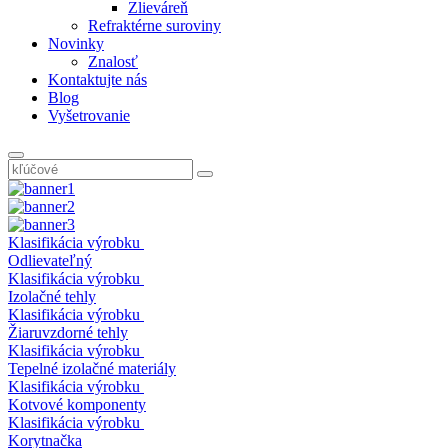
Zlieváreň
Refraktérne suroviny
Novinky
Znalosť
Kontaktujte nás
Blog
Vyšetrovanie
Klasifikácia výrobku
Odlievateľný
Klasifikácia výrobku
Izolačné tehly
Klasifikácia výrobku
Žiaruvzdorné tehly
Klasifikácia výrobku
Tepelné izolačné materiály
Klasifikácia výrobku
Kotvové komponenty
Klasifikácia výrobku
Korytnačka