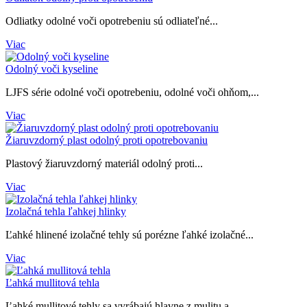
Odliatky odolné voči opotrebeniu sú odliateľné...
Viac
Odolný voči kyseline
LJFS série odolné voči opotrebeniu, odolné voči ohňom,...
Viac
Žiaruvzdorný plast odolný proti opotrebovaniu
Plastový žiaruvzdorný materiál odolný proti...
Viac
Izolačná tehla ľahkej hlinky
Ľahké hlinené izolačné tehly sú porézne ľahké izolačné...
Viac
Ľahká mullitová tehla
Ľahké mullitové tehly sa vyrábajú hlavne z mulitu a...