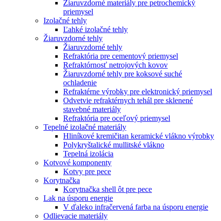
Žiaruvzdorné materiály pre petrochemický
priemysel
Izolačné tehly
Ľahké izolačné tehly
Žiaruvzdorné tehly
Žiaruvzdorné tehly
Refraktória pre cementový priemysel
Refraktórnosť netrojových kovov
Žiaruvzdorné tehly pre koksové suché
ochladenie
Refraktérne výrobky pre elektronický priemysel
Odvetvie refraktérnych tehál pre sklenené
stavebné materiály
Refraktória pre oceľový priemysel
Tepelné izolačné materiály
Hliníkové kremičitan keramické vlákno výrobky
Polykryštalické mullitské vlákno
Tepelná izolácia
Kotvové komponenty
Kotvy pre pece
Korytnačka
Korytnačka shell ôt pre pece
Lak na úsporu energie
V ďaleko infračervená farba na úsporu energie
Odlievacie materiály